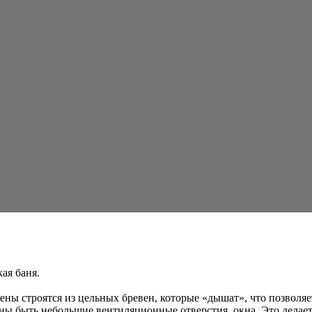
ая баня.
стены строятся из цельных бревен, которые «дышат», что позволя
лжны быть небольшие вентиляционные отверстия, окна. Это делае