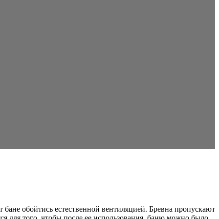
ет бане обойтись естественной вентиляцией. Бревна пропускают
тся для того, чтобы после ее использования, баню можно было