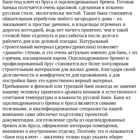
бани под ключ из бруса и оцилиндрованных бревен. Готовая
банька получается очень красивой, сделанная в исконно
русском стиле, экологически чистой. Такие бани становятся
обязательным атрибутом любого загородного дома – их
заказывают и простые дачники, и владельцы огромных и
дорогих коттеджей, ведь нет ничего приятнее, чем в такой
готовой бане отдохнуть и расслабиться после долгого
рабочего дня или деловой поездки. Натуральный
строительный материал (дерево/древесина) позволяет
«дышать» стенам, и это очень актуально именно для бань, с их
горячим, насыщенным паром. Оцилиндрованное бревно и
профилированный брус становится все более популярным
строительным материалом для жилых домов, благодаря своей
долговечности и комфортности для проживания, а для
постройки бани это единственно верный материал.
Пребывание в финской или турецкой бане никогда не заменят
нашему человеку приятного аромата веников и естественного
сочетания температуры и влажности русской бани. Бани из
оцилиндрованного бревна и бруса являются самыми
полезными, и квалифицированные специалисты нашей
компании сами обеспечат подготовку проектной
документации, изготовление сруба из оцилиндрованных
бревен или бруса, оформление интерьера помещения,
внешнюю и внутреннюю отделку. Поэтому это и называется
«баня под ключ» – заказчику только надо указать общие