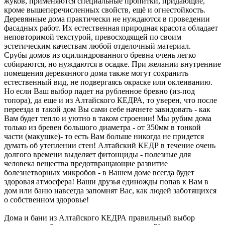
жуков, применяются специальные пропитки, придающие,
кроме вышеперечисленных свойств, ещё и огнестойкость.
Деревянные дома практически не нуждаются в проведении
фасадных работ. Их естественная природная красота обладает
неповторимой текстурой, превосходящей по своим
эстетическим качествам любой отделочный материал.
Срубы домов из оцилиндрованного бревна очень легко
собираются, но нуждаются в осадке. При желании внутренние
помещения деревянного дома также могут сохранить
естественный вид, не подвергаясь окраске или оклеиванию.
Но если Ваш выбор падет на рубленное бревно (из-под
топора), да еще и из Алтайского КЕДРА, то уверен, что после
переезда в такой дом Вы сами себе начнете завидовать - как
Вам будет тепло и уютно в таком строении! Мы рубим дома
только из бревен большого диаметра - от 350мм в тонкой
части (макушке)- то есть Вам больше никогда не придется
думать об утеплении стен! Алтайский КЕДР в течение очень
долгого времени выделяет фитонциды - полезные для
человека вещества предотвращающие развитие
болезнетворных микробов - в Вашем доме всегда будет
здоровая атмосфера! Ваши друзья единожды попав к Вам в
дом или баню навсегда запомнят Вас, как людей заботящихся
о собственном здоровье!
Дома и бани из Алтайского КЕДРА правильный выбор