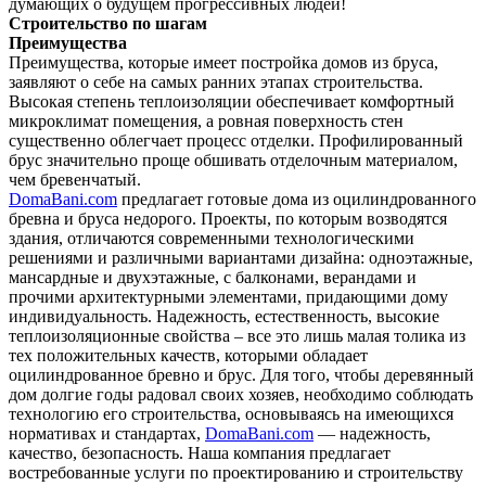
думающих о будущем прогрессивных людей!
Строительство по шагам
Преимущества
Преимущества, которые имеет постройка домов из бруса,
заявляют о себе на самых ранних этапах строительства.
Высокая степень теплоизоляции обеспечивает комфортный
микроклимат помещения, а ровная поверхность стен
существенно облегчает процесс отделки. Профилированный
брус значительно проще обшивать отделочным материалом,
чем бревенчатый.
DomaBani.com
предлагает готовые дома из оцилиндрованного
бревна и бруса недорого. Проекты, по которым возводятся
здания, отличаются современными технологическими
решениями и различными вариантами дизайна: одноэтажные,
мансардные и двухэтажные, с балконами, верандами и
прочими архитектурными элементами, придающими дому
индивидуальность. Надежность, естественность, высокие
теплоизоляционные свойства – все это лишь малая толика из
тех положительных качеств, которыми обладает
оцилиндрованное бревно и брус. Для того, чтобы деревянный
дом долгие годы радовал своих хозяев, необходимо соблюдать
технологию его строительства, основываясь на имеющихся
нормативах и стандартах,
DomaBani.com
— надежность,
качество, безопасность. Наша компания предлагает
востребованные услуги по проектированию и строительству