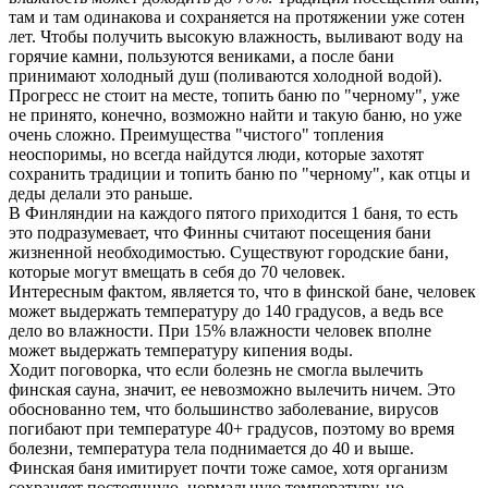
там и там одинакова и сохраняется на протяжении уже сотен
лет. Чтобы получить высокую влажность, выливают воду на
горячие камни, пользуются вениками, а после бани
принимают холодный душ (поливаются холодной водой).
Прогресс не стоит на месте, топить баню по "черному", уже
не принято, конечно, возможно найти и такую баню, но уже
очень сложно. Преимущества "чистого" топления
неоспоримы, но всегда найдутся люди, которые захотят
сохранить традиции и топить баню по "черному", как отцы и
деды делали это раньше.
В Финляндии на каждого пятого приходится 1 баня, то есть
это подразумевает, что Финны считают посещения бани
жизненной необходимостью. Существуют городские бани,
которые могут вмещать в себя до 70 человек.
Интересным фактом, является то, что в финской бане, человек
может выдержать температуру до 140 градусов, а ведь все
дело во влажности. При 15% влажности человек вполне
может выдержать температуру кипения воды.
Ходит поговорка, что если болезнь не смогла вылечить
финская сауна, значит, ее невозможно вылечить ничем. Это
обоснованно тем, что большинство заболевание, вирусов
погибают при температуре 40+ градусов, поэтому во время
болезни, температура тела поднимается до 40 и выше.
Финская баня имитирует почти тоже самое, хотя организм
сохраняет постоянную, нормальную температуру, но