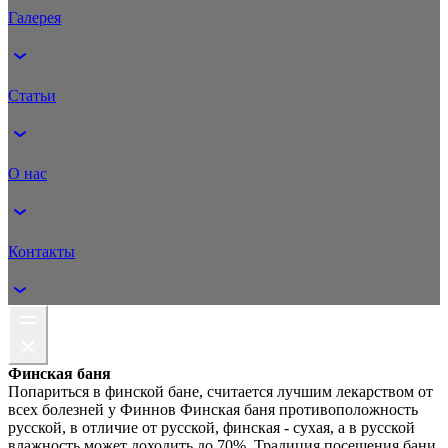
Галерея
Статьи
О нас
Контакты
Финская баня
Попариться в финской бане, считается лучшим лекарством от
всех болезней у Финнов Финская баня противоположность
русской, в отличие от русской, финская - сухая, а в русской
влажность может доходить до 70%. Традиция посещения бани,