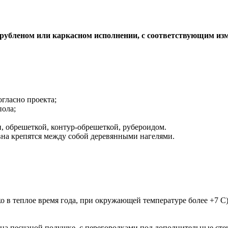
 рубленом или каркасном исполнении, с соответствующим из
огласно проекта;
пола;
, обрешеткой, контур-обрешеткой, рубероидом.
вна крепятся между собой деревянными нагелями.
 в теплое время года, при окружающей температуре более +7 С)
 песчаной подушке, с перегородками под дополнительные стены