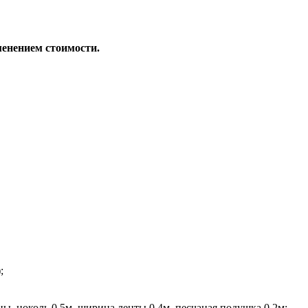
менением стоимости.
;
, цоколь 0,5м, ширина ленты 0,4м, песчаная подушка 0,2м;