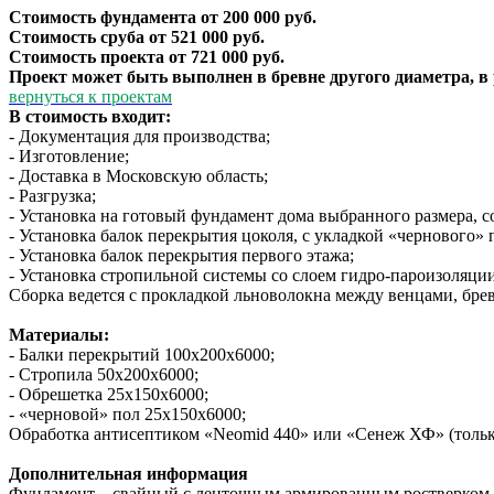
Стоимость фундамента от 200 000 руб.
Стоимость сруба от 521 000 руб.
Стоимость проекта от 721 000 руб.
Проект может быть выполнен в бревне другого диаметра, в
вернуться к проектам
В стоимость входит:
- Документация для производства;
- Изготовление;
- Доставка в Московскую область;
- Разгрузка;
- Установка на готовый фундамент дома выбранного размера, с
- Установка балок перекрытия цоколя, с укладкой «чернового» 
- Установка балок перекрытия первого этажа;
- Установка стропильной системы со слоем гидро-пароизоляции
Сборка ведется с прокладкой льноволокна между венцами, бре
Материалы:
- Балки перекрытий 100х200х6000;
- Стропила 50х200х6000;
- Обрешетка 25х150х6000;
- «черновой» пол 25х150х6000;
Обработка антисептиком «Neomid 440» или «Сенеж ХФ» (только
Дополнительная информация
Фундамент – свайный с ленточным армированным ростверком на